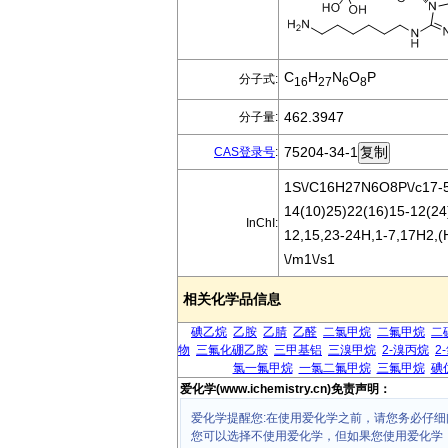
C
H
N
O
P
分子式:
16
27
6
8
462.3947
分子量:
75204-34-1
CAS登录号
:
1S\/C16H27N6O8P\/c17-5-
14(10)25)22(16)15-12(24)
InChI:
12,15,23-24H,1-7,17H2,(H
\/m1\/s1
相关化学品信息
碘乙烷
乙胺
乙腈
乙醛
二氯甲烷
二氟甲烷
二
物
三氟化硼乙胺
三甲基铝
三溴甲烷
2-溴丙烷
2
氯一氟甲烷
一氯二氟甲烷
三氟甲烷
碘
爱化学(www.ichemistry.cn)免责声明：
爱化学提醒您:在使用爱化学之前，请您务必仔细
您可以选择不使用爱化学，但如果您使用爱化学