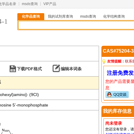
化学品名录
msds查询
VIP产品
化学品查询
我的试剂库查询
msds查询
化学结构查询
4-1
CAS#75204-
友情提醒：
联系
下载PDF格式
编辑本词条
注册免费发
您的产品需要
息
息
nohexyl)amino]- (9CI)
inosine 5’-monophosphate
我的库存信息
尚未登录
您还没有登录，