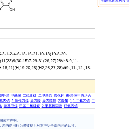
创建试剂库教程
3-1-2-4-6-18-16-21-10-13(19-8-20-
11(23)9(30-15)7-29-31(26,27)28\/h8-9,11-
,18,21)(H,19,20,25)(H2,26,27,28)\/t9-,11-,12-,15-
碘甲烷
甲酰胺
二硫化碳
二甲基硫
碳化钙
硼烷-三甲胺络合
-氯丙烷
2-碘代丙烷
异丙胺
异丙硫醇
乙酰氯
1,1-二氟乙烷
二
仿
硝基甲烷
甲基二氯硅烷
2-甲基氮丙啶
环氧丙烷
阅读本声明。
，您的使用行为将被视为对本声明全部内容的认可。