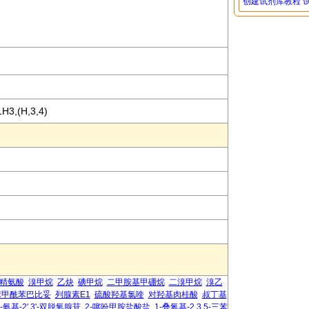
创建试剂库教程
H3,(H,3,4)
-精氨酸
溴甲烷
乙炔
碘甲烷
二甲胺基甲硼烷
二溴甲烷
溴乙
苯甲酰苯巴比妥
列腺素E1
硫酸羟基氯喹
对羟基肉桂酸
叔丁基
'-氨基-2',3'-双脱氧腺苷
2-噻吩甲胺盐酸盐
1-叠氮基-2,3,5-三苯