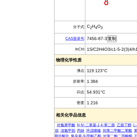
C
H
O
分子式:
2
4
3
7456-87-3
CAS登录号
:
1S/C2H4O3/c1-5-2(3)4/h1
InChI:
物理化学性质
119.123°C
沸点:
1.384
折射率:
54.931°C
闪点:
1.216
密度:
相关化学品信息
对氯苯甲酸
N,N'-二苯基-1,4-苯二胺
乙胺丁醇
L
烷
溴氯甲烷
丙炔
环戊噻嗪
间苯二甲酸二苯酯
肼盐酸盐
氧杂蒽-9-甲酸乙酯
对苯二酚二丙酸酯
3