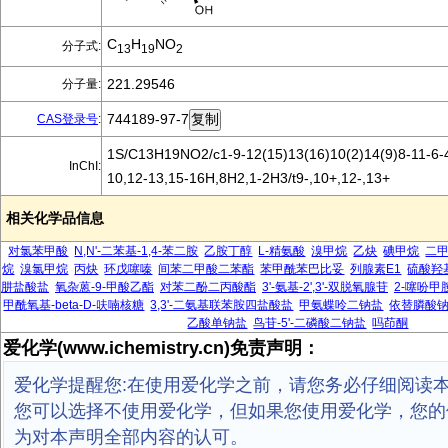
C
H
NO
分子式:
13
19
2
221.29546
分子量:
744189-97-7
CAS登录号
:
1S/C13H19NO2/c1-9-12(15)13(16)10(2)14(9)8-11-6-4
InChI:
10,12-13,15-16H,8H2,1-2H3/t9-,10+,12-,13+
相关化学品信息
对氯苯甲酸
N,N'-二苯基-1,4-苯二胺
乙胺丁醇
L-精氨酸
溴甲烷
乙炔
碘甲烷
二
烷
溴氯甲烷
丙炔
环戊噻嗪
间苯二甲酸二苯酯
苯甲酰苯巴比妥
列腺素E1
硫酸羟
肼盐酸盐
氧杂蒽-9-甲酸乙酯
对苯二酚二丙酸酯
3'-氨基-2',3'-双脱氧腺苷
2-噻吩甲
甲酰氧基-beta-D-呋喃核糖
3,3'-二氨基联苯胺四盐酸盐
甲氨蝶呤二钠盐
依替膦酸
乙酸单钠盐
鸟苷-5'-二磷酸二钠盐
吗茚酮
爱化学(www.ichemistry.cn)免责声明：
爱化学提醒您:在使用爱化学之前，请您务必仔细阅读
您可以选择不使用爱化学，但如果您使用爱化学，您的
为对本声明全部内容的认可。