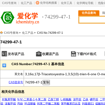
化学结构搜索
CAS号查询
化工产品
化学工具
化学网址导航
危险
化学品查询
我
74299-47-1
CAS号查询
>
化工产品
> CAS No.74299-47-1
74299-47-1
发布该产品
收藏该产品
下载PDF格式
CAS Number:74299-47-1 基本信息
3,16α,17β-Triacetoxyestra-1,3,5(10)-trien-6-one O-m
英文名:
74299-47-1
CAS登录号
:
相关化学品信息
对氯苯甲酸
N,N'-二苯基-1,4-苯二胺
乙胺丁醇
L-精氨酸
溴甲烷
乙炔
碘甲烷
二
烷
溴氯甲烷
丙炔
环戊噻嗪
间苯二甲酸二苯酯
苯甲酰苯巴比妥
列腺素E1
硫酸羟