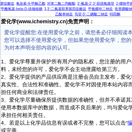
肼盐酸盐
氧杂蒽-9-甲酸乙酯
对苯二酚二丙酸酯
3'-氨基-2',3'-双脱氧腺苷
2-噻吩甲
甲酰氧基-beta-D-呋喃核糖
3,3'-二氨基联苯胺四盐酸盐
甲氨蝶呤二钠盐
依替膦酸
乙酸单钠盐
鸟苷-5'-二磷酸二钠盐
吗茚酮
爱化学(www.ichemistry.cn)免责声明：
爱化学提醒您:在使用爱化学之前，请您务必仔细阅读
您可以选择不使用爱化学，但如果您使用爱化学，您的
为对本声明全部内容的认可。
1、爱化学尊重并保护所有用户的隐私权，您注册的用户
料，未经您的许可，爱化学不会主动泄露给第三方。
2、爱化学提供的产品供应商是注册会员自主发布，爱化
真实性、合法性和准确性。爱化学不对因使用本站内容
担任何商业和法律责任。
3、爱化学尽量确保所提供数据的准确性，但并不承诺其
使用本数据库中的数据，而造成不良后果的，均与爱化
承担任何相关责任。
4、若是以上化学品信息有误或者不完整，您可以点击“
或完善。