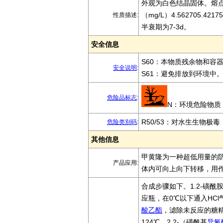
外观为白色结晶固体。熔点1
（mg/L）4.562705.
性质描述:
半衰期为7-3d。
安全信息
S60：本物质残余物和容
安全说明
:
S61：避免排放到环境中。
危险品标志
:
N：环境危险物质
R50/53：对水生生物
危险类别码
:
其他信息
甲黄隆为一种超低用量的
产品应用:
体内可向上向下转移，用
合成步骤如下。1.2-磺酰
应瓶，在0℃以下通入HC
酸乙酯
，滤除未反应的糖
124℃。2.2-（磺酰基
异氰