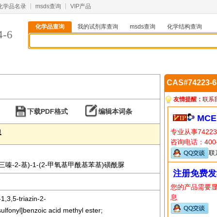
化学品名录
msds查询
VIP产品
化学品查询
我的试剂库查询
msds查询
化学结构查询
4-6
CAS#74223-
友情提醒：
联系
下载PDF格式
编辑本词条
MCE
专业从事7422
息
咨询电话：400-
联
,5-三嗪-2-基)-1-(2-甲氧基甲酰基苯基)磺酰脲
注册免费发
您的产品需要
息
1,3,5-triazin-2-
ulfonyl]benzoic acid methyl ester;