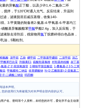
催化量的异氰
酸
正丁酯，以及少许1,4-二氮杂二环
应瓶中，搅拌，于120℃时通入光气。反应结束，升温到
过滤，滤液脱溶后减压蒸馏，收集140-
分而得。3.甲黄隆的制备将2-氨基-4-甲氧基-6-甲基均三
和2-磺酰基异氰酸酯苯
甲酸
甲酯2.4g，加入反应瓶，于
，滤液除去溶剂后，残留物用
氯
丁烷磨碎得白色晶体，
20乳油，5颗粒剂。
-精氨酸
溴甲烷
乙炔
碘甲烷
二甲胺基甲硼烷
二溴甲烷
溴乙
苯甲酰苯巴比妥
列腺素E1
硫酸羟基氯喹
对羟基肉桂酸
叔丁基
'-氨基-2',3'-双脱氧腺苷
2-噻吩甲胺盐酸盐
1-叠氮基-2,3,5-三苯
盐酸盐
甲氨蝶呤二钠盐
依替膦酸钠
N-(2-乙酰胺基)-2-亚氨基二
苷-5'-二磷酸二钠盐
吗茚酮
阅读本声明。
，您的使用行为将被视为对本声明全部内容的认可。
的用户名、密码等个人资料，未经您的许可，爱化学不会主动泄