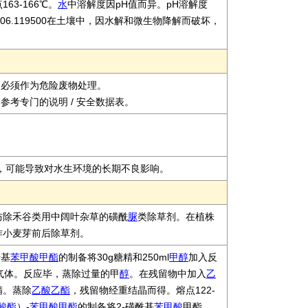
63-166℃。
水
中溶解度因pH值而异。pH溶解度
4217506.119500在土壤中，因水解和微生物降解而破坏，
器必须作为危险废物处理。
参考专门的说明 / 安全数据表。
极毒，可能导致对水生环境的长期不良影响。
防除禾谷类用中阔叶杂草的磺酰
脲
类除草剂。在植株
作小麦芽前后除草剂。
胺基
苯甲酸甲酯
的制备将30g糖精和250ml
甲醇
加入反
l气体。反应毕，蒸除过量的甲
醇
。在残留物中加入
乙
精。蒸除
乙酸乙酯
，残留物经重结晶而得。熔点122-
酸酯
）-
苯
甲酸甲酯
的制备将2-磺酰基
苯甲酸
甲酯