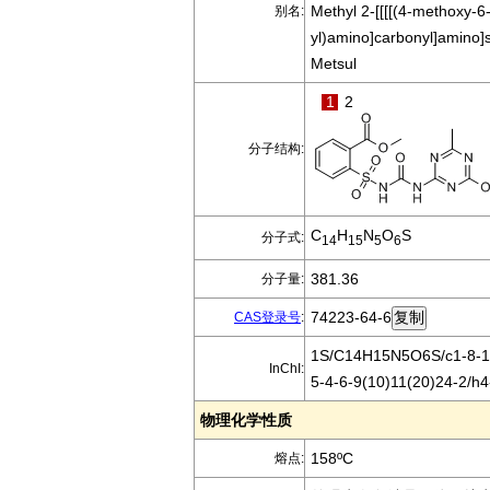
Methyl 2-[[[[(4-methoxy-6-
别名:
yl)amino]carbonyl]amino]s
Metsul
1
2
分子结构:
C
H
N
O
S
分子式:
14
15
5
6
381.36
分子量:
74223-64-6
CAS登录号
:
1S/C14H15N5O6S/c1-8-15
InChI:
5-4-6-9(10)11(20)24-2/h4
物理化学性质
158ºC
熔点: