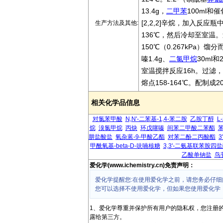
13.4g，
二甲苯
100ml和
[2,2,2]辛烷，加入反
生产方法及其他:
136℃，然后冷却至室温。
150℃（0.267kPa）馏
嗪1.4g、
二氯甲烷
30ml
室温搅拌反应16h。过滤
熔点158-164℃。配制成
相关化学品信息
对氯苯甲酸
N,N'-二苯基-1,4-苯二胺
乙胺丁醇
L
烷
溴氯甲烷
丙炔
环戊噻嗪
间苯二甲酸二苯酯
肼盐酸盐
氧杂蒽-9-甲酸乙酯
对苯二酚二丙酸酯
3
甲酰氧基-beta-D-呋喃核糖
3,3'-二氨基联苯胺四
乙酸单钠盐
鸟
爱化学(www.ichemistry.cn)免责声明：
爱化学提醒您:在使用爱化学之前，请您务必仔细
您可以选择不使用爱化学，但如果您使用爱化学
1、爱化学尊重并保护所有用户的隐私权，您注册
露给第三方。