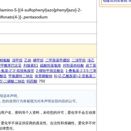
创建试剂库教程
diamino-5-[(4-sulfophenyl)azo]phenyl]azo]-2-
lfonato(4-)]-,pentasodium
-精氨酸
溴甲烷
乙炔
碘甲烷
二甲胺基甲硼烷
二溴甲烷
溴乙
苯甲酰苯巴比妥
列腺素E1
硫酸羟基氯喹
对羟基肉桂酸
叔丁基
'-氨基-2',3'-双脱氧腺苷
2-噻吩甲胺盐酸盐
1-叠氮基-2,3,5-三苯
盐酸盐
甲氨蝶呤二钠盐
依替膦酸钠
N-(2-乙酰胺基)-2-亚氨基二
-5'-二磷酸二钠盐
吗茚酮
750
阅读本声明。
，您的使用行为将被视为对本声明全部内容的认可。
的用户名、密码等个人资料，未经您的许可，爱化学不会主动泄
，爱化学不保证供应商的真实性、合法性和准确性。爱化学不对
法律责任。