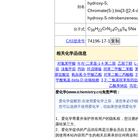
hydroxy-5;
别名:
Chromate(5-),bis[3-[[2,4-
hydroxy-5-nitrobenzenesu
C
H
CrN
O
S
.5Na
分子式:
36
22
14
18
4
74196-17-1
CAS登录号
:
相关化学品信息
对氯苯甲酸
N,N'-二苯基-1,4-苯二胺
乙胺丁醇
L
烷
溴氯甲烷
丙炔
环戊噻嗪
间苯二甲酸二苯酯
肼盐酸盐
氧杂蒽-9-甲酸乙酯
对苯二酚二丙酸酯
3
甲酰氧基-beta-D-呋喃核糖
3,3'-二氨基联苯胺四
乙酸单钠盐
鸟苷
爱化学(www.ichemistry.cn)免责声明：
爱化学提醒您:在使用爱化学之前，请您务必仔细
您可以选择不使用爱化学，但如果您使用爱化学
1、爱化学尊重并保护所有用户的隐私权，您注册
露给第三方。
2、爱化学提供的产品供应商是注册会员自主发布
因使用本站内容而产生的相关后果承担任何商业和