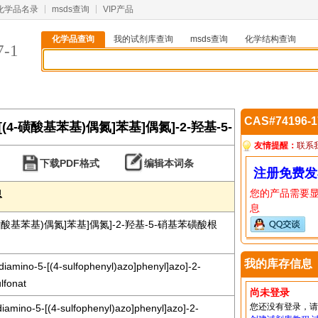
化学品名录
msds查询
VIP产品
化学品查询
我的试剂库查询
msds查询
化学结构查询
7-1
CAS#74196-
基-5-[(4-磺酸基苯基)偶氮]苯基]偶氮]-2-羟基-5-
友情提醒：
联系
下载PDF格式
编辑本词条
注册免费发
您的产品需要
息
息
[(4-磺酸基苯基)偶氮]苯基]偶氮]-2-羟基-5-硝基苯磺酸根
我的库存信息
-diamino-5-[(4-sulfophenyl)azo]phenyl]azo]-2-
lfonat
尚未登录
您还没有登录，
-diamino-5-[(4-sulfophenyl)azo]phenyl]azo]-2-