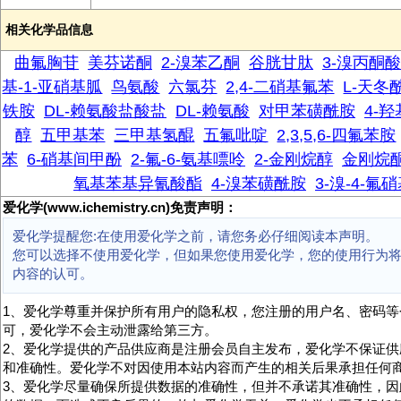
相关化学品信息
曲氟胸苷
美芬诺酮
2-溴苯乙酮
谷胱甘肽
3-溴丙酮
基-1-亚硝基胍
鸟氨酸
六氯芬
2,4-二硝基氟苯
L-天冬
铁胺
DL-赖氨酸盐酸盐
DL-赖氨酸
对甲苯磺酰胺
4-
醇
五甲基苯
三甲基氢醌
五氟吡啶
2,3,5,6-四氟苯胺
苯
6-硝基间甲酚
2-氟-6-氨基嘌呤
2-金刚烷醇
金刚烷
氧基苯基异氰酸酯
4-溴苯磺酰胺
3-溴-4-氟
爱化学(www.ichemistry.cn)免责声明：
爱化学提醒您:在使用爱化学之前，请您务必仔细阅读本声明。
您可以选择不使用爱化学，但如果您使用爱化学，您的使用行为
内容的认可。
1、爱化学尊重并保护所有用户的隐私权，您注册的用户名、密码等
可，爱化学不会主动泄露给第三方。
2、爱化学提供的产品供应商是注册会员自主发布，爱化学不保证供
和准确性。爱化学不对因使用本站内容而产生的相关后果承担任何
3、爱化学尽量确保所提供数据的准确性，但并不承诺其准确性，因