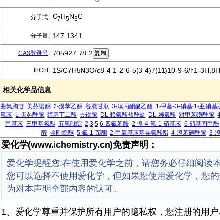
C
H
N
O
分子式:
7
5
3
147.1341
分子量:
705927-78-2
CAS登录号
:
1S/C7H5N3O/c8-4-1-2-6-5(3-4)7(11)10-9-6/h1-3H,8
InChI:
相关化学品信息
曲氟胸苷
美芬诺酮
2-溴苯乙酮
谷胱甘肽
3-溴丙酮酸乙酯
1-甲基-3-硝基-1-亚硝基
氟苯
L-天冬酰胺
巯基丁二酸
去铁胺
DL-赖氨酸盐酸盐
DL-赖氨酸
对甲苯磺酰胺
甲基苯
三甲基氢醌
五氟吡啶
2,3,5,6-四氟苯胺
2-溴-4-氟-1-硝基苯
6-硝基间甲酚
醇
金刚烷酮
5-氟-1-茚酮
2-甲氧基苯基异氰酸酯
4-溴苯磺酰胺
3-
爱化学(www.ichemistry.cn)免责声明：
爱化学提醒您:在使用爱化学之前，请您务必仔细阅读
您可以选择不使用爱化学，但如果您使用爱化学，您的
为对本声明全部内容的认可。
1、爱化学尊重并保护所有用户的隐私权，您注册的用户