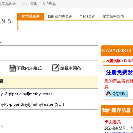
化学品名录
msds查询
VIP产品
化学品查询
我的试剂库查询
msds查询
化学结构查询
69-5
5
CAS#700870
友情提醒：
联系
下载PDF格式
编辑本词条
注册免费发
您的产品需要
信息
息
yl-3-piperidinyl]methyl ester
hyl-3-piperidinyl]methyl ester (9CI)
我的库存信息
尚未登录
您还没有登录，