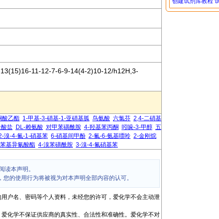
创建试剂库教程
3(15)16-11-12-7-6-9-14(4-2)10-12/h12H,3-
酮酸乙酯
1-甲基-3-硝基-1-亚硝基胍
鸟氨酸
六氯芬
2,4-二硝基
盐酸盐
DL-赖氨酸
对甲苯磺酰胺
4-羟基苯丙酮
吲哚-3-甲醇
五
2-溴-4-氟-1-硝基苯
6-硝基间甲酚
2-氟-6-氨基嘌呤
2-金刚烷
基苯基异氰酸酯
4-溴苯磺酰胺
3-溴-4-氟硝基苯
阅读本声明。
，您的使用行为将被视为对本声明全部内容的认可。
的用户名、密码等个人资料，未经您的许可，爱化学不会主动泄
，爱化学不保证供应商的真实性、合法性和准确性。爱化学不对