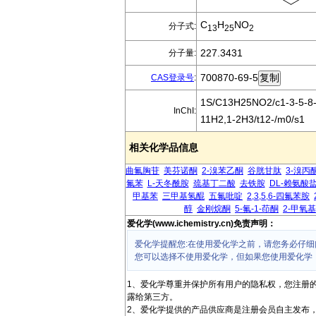
C
H
NO
分子式:
13
25
2
227.3431
分子量:
700870-69-5
CAS登录号
:
1S/C13H25NO2/c1-3-5-8-1
InChI:
11H2,1-2H3/t12-/m0/s1
相关化学品信息
曲氟胸苷
美芬诺酮
2-溴苯乙酮
谷胱甘肽
3-溴丙
氟苯
L-天冬酰胺
巯基丁二酸
去铁胺
DL-赖氨酸
甲基苯
三甲基氢醌
五氟吡啶
2,3,5,6-四氟苯胺
醇
金刚烷酮
5-氟-1-茚酮
2-甲氧
爱化学(www.ichemistry.cn)免责声明：
爱化学提醒您:在使用爱化学之前，请您务必仔细
您可以选择不使用爱化学，但如果您使用爱化学
1、爱化学尊重并保护所有用户的隐私权，您注册
露给第三方。
2、爱化学提供的产品供应商是注册会员自主发布