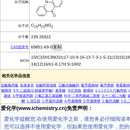
分子结构:
C
H
NO
分子式:
15
13
2
239.26922
分子量:
69851-69-0
CAS登录号
:
1S/C15H13NO2/c17-10-9-16-13-7-3-1-5-11(13)15(18)
InChI:
14(12)16/h1-8,17H,9-10H2
相关化学品信息
盐酸氯丙嗪
依来多辛
盐酸阿莫地喹
乙酰水杨酸钙
氨苄西林钠
氨苄西林
青霉素钠
糖胞苷
5,5'-二硫双(2-硝基苯甲酸)
麦芽糖
卡巴克络
黄嘌呤
1,1,1,3,3,3-六氟丙烷
基镁
3-甲胺基丙腈
2-氯乙基乙基硫醚
N,N'-二异丙基碳二亚胺
正十二烷二元酸
酮
1-溴壬烷
1-甲基环戊烯
4-甲基噻唑
2-甲基咪唑
2-氯环戊酮
1,5
爱化学(www.ichemistry.cn)免责声明：
爱化学提醒您:在使用爱化学之前，请您务必仔细阅读
您可以选择不使用爱化学，但如果您使用爱化学，您的