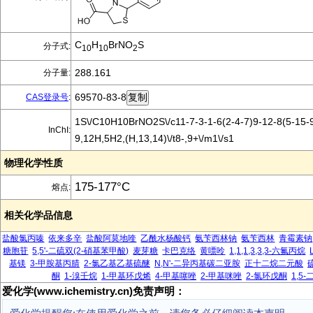
C
H
BrNO
S
分子式:
10
10
2
288.161
分子量:
69570-83-8
CAS登录号
:
1S\/C10H10BrNO2S\/c11-7-3-1-6(2-4-7)9-12-8(5-15-9
InChI:
9,12H,5H2,(H,13,14)\/t8-,9+\/m1\/s1
物理化学性质
175-177°C
熔点:
相关化学品信息
盐酸氯丙嗪
依来多辛
盐酸阿莫地喹
乙酰水杨酸钙
氨苄西林钠
氨苄西林
青霉素钠
糖胞苷
5,5'-二硫双(2-硝基苯甲酸)
麦芽糖
卡巴克络
黄嘌呤
1,1,1,3,3,3-六氟丙烷
基镁
3-甲胺基丙腈
2-氯乙基乙基硫醚
N,N'-二异丙基碳二亚胺
正十二烷二元酸
酮
1-溴壬烷
1-甲基环戊烯
4-甲基噻唑
2-甲基咪唑
2-氯环戊酮
1,5
爱化学(www.ichemistry.cn)免责声明：