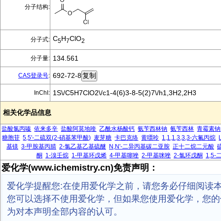
分子结构:
C
H
ClO
分子式:
5
7
2
134.561
分子量:
692-72-8
CAS登录号
:
1S\/C5H7ClO2\/c1-4(6)3-8-5(2)7\/h1,3H2,2H3
InChI:
相关化学品信息
盐酸氯丙嗪
依来多辛
盐酸阿莫地喹
乙酰水杨酸钙
氨苄西林钠
氨苄西林
青霉素钠
糖胞苷
5,5'-二硫双(2-硝基苯甲酸)
麦芽糖
卡巴克络
黄嘌呤
1,1,1,3,3,3-六氟丙烷
基镁
3-甲胺基丙腈
2-氯乙基乙基硫醚
N,N'-二异丙基碳二亚胺
正十二烷二元酸
酮
1-溴壬烷
1-甲基环戊烯
4-甲基噻唑
2-甲基咪唑
2-氯环戊酮
1,5
爱化学(www.ichemistry.cn)免责声明：
爱化学提醒您:在使用爱化学之前，请您务必仔细阅读
您可以选择不使用爱化学，但如果您使用爱化学，您的
为对本声明全部内容的认可。