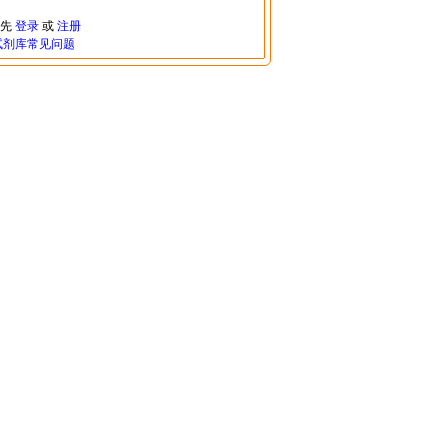
请先
登录
或
注册
试剂库常见问题