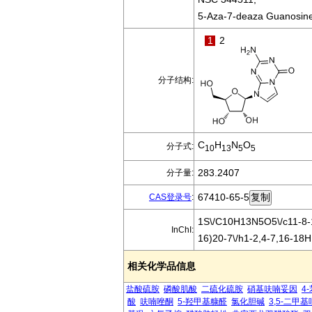
5-Aza-7-deaza Guanosin
1
2
分子结构:
C
H
N
O
分子式:
10
13
5
5
283.2407
分子量:
67410-65-5
CAS登录号
:
1S\/C10H13N5O5\/c11-8-1
InChI:
16)20-7\/h1-2,4-7,16-18H
相关化学品信息
盐酸硫胺
磷酸肌酸
二硫化硫胺
硝基呋喃妥因
4
酸
呋喃唑酮
5-羟甲基糠醛
氯化胆碱
3,5-二甲