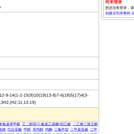
尚未登录
e
您还没有登录，
创建试剂库教程
2-9-14(1-2-15(9)10(19)13-8)7-6(18)5(17)4(3-
,3H2,(H2,11,13,19)
-苯氧基苯甲醛
乙二醇双(2-氨基乙基醚)四乙酸
二乙烯三胺五醋
基吡唑
巴比妥酸
甲醇
异丙醇
丙酮
三氯甲烷
二甲基亚砜
二甲