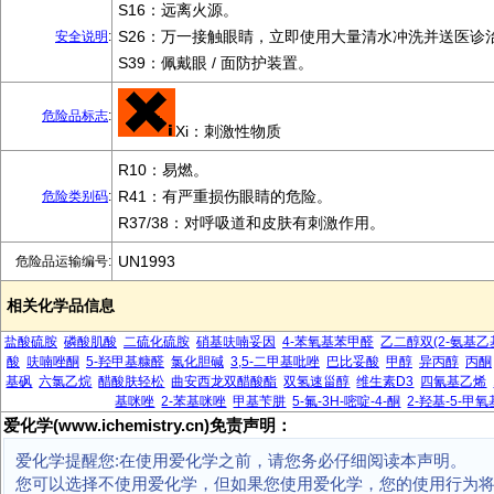
S16：远离火源。
S26：万一接触眼睛，立即使用大量清水冲洗并送医诊
安全说明
:
S39：佩戴眼 / 面防护装置。
危险品标志
:
Xi：刺激性物质
R10：易燃。
R41：有严重损伤眼睛的危险。
危险类别码
:
R37/38：对呼吸道和皮肤有刺激作用。
UN1993
危险品运输编号:
相关化学品信息
盐酸硫胺
磷酸肌酸
二硫化硫胺
硝基呋喃妥因
4-苯氧基苯甲醛
乙二醇双(2-氨基乙
酸
呋喃唑酮
5-羟甲基糠醛
氯化胆碱
3,5-二甲基吡唑
巴比妥酸
甲醇
异丙醇
丙酮
基砜
六氯乙烷
醋酸肤轻松
曲安西龙双醋酸酯
双氢速甾醇
维生素D3
四氰基乙烯
基咪唑
2-苯基咪唑
甲基苄肼
5-氟-3H-嘧啶-4-酮
2-羟基-5-甲
爱化学(www.ichemistry.cn)免责声明：
爱化学提醒您:在使用爱化学之前，请您务必仔细阅读本声明。
您可以选择不使用爱化学，但如果您使用爱化学，您的使用行为