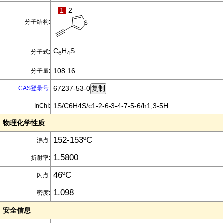
1
2
分子结构:
C
H
S
分子式:
6
4
108.16
分子量:
67237-53-0
CAS登录号
:
1S/C6H4S/c1-2-6-3-4-7-5-6/h1,3-5H
InChI:
物理化学性质
152-153ºC
沸点:
1.5800
折射率:
46ºC
闪点:
1.098
密度:
安全信息