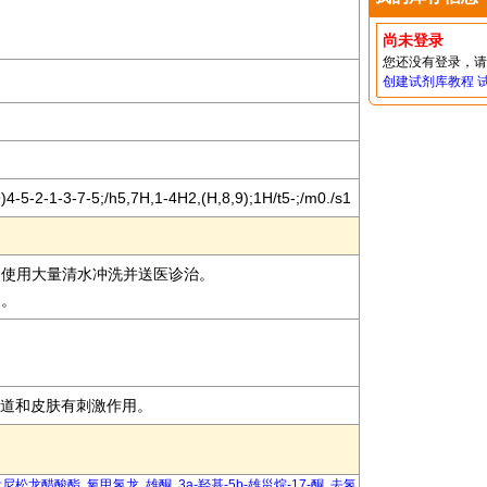
尚未登录
您还没有登录，
创建试剂库教程
-5-2-1-3-7-5;/h5,7H,1-4H2,(H,8,9);1H/t5-;/m0./s1
即使用大量清水冲洗并送医诊治。
装。
呼吸道和皮肤有刺激作用。
泼尼松龙醋酸酯
氧甲氢龙
雄酮
3a-羟基-5b-雄甾烷-17-酮
去氢