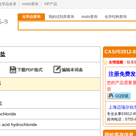
化学品名录
msds查询
VIP产品
化学品查询
我的试剂库查询
msds查询
化学结构查询
5-9
CAS#53912-
酸盐
友情提醒：
联系
下载PDF格式
编辑本词条
注册免费发
您的产品需要
息
息
盐
上海迈瑞尔化
chloride
专业从事53912
咨询电话：0755-8
ic acid hydrochloride
我的库存信息