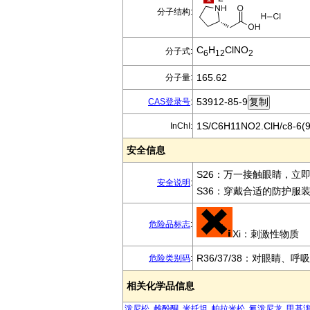
分子结构:
C
H
ClNO
分子式:
6
12
2
165.62
分子量:
53912-85-9
CAS登录号
:
1S/C6H11NO2.ClH/c8-6(9)4
InChI:
安全信息
S26：万一接触眼睛，立
安全说明
:
S36：穿戴合适的防护服
危险品标志
:
Xi：刺激性物质
R36/37/38：对眼睛、
危险类别码
:
相关化学品信息
泼尼松
雌酚酮
米托坦
帕拉米松
氟泼尼龙
甲基