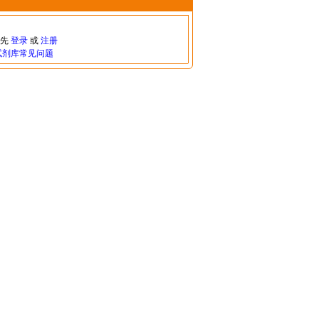
请先
登录
或
注册
试剂库常见问题