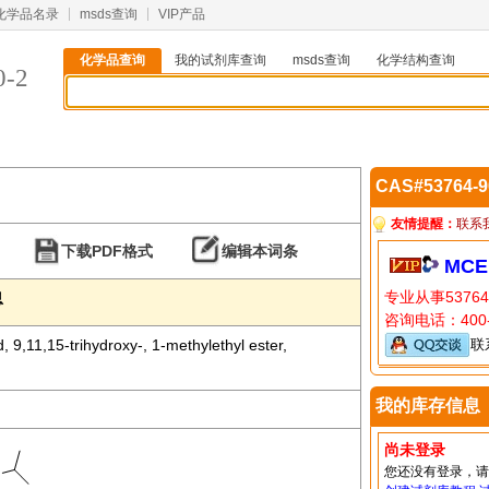
化学品名录
msds查询
VIP产品
化学品查询
我的试剂库查询
msds查询
化学结构查询
0-2
CAS#53764-
友情提醒：
联系
下载PDF格式
编辑本词条
MCE
专业从事5376
息
咨询电话：400-
, 9,11,15-trihydroxy-, 1-methylethyl ester,
联
我的库存信息
尚未登录
您还没有登录，