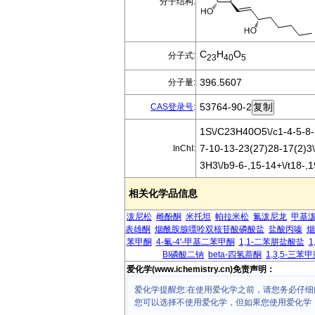
分子结构:
C
H
O
分子式:
23
40
5
396.5607
分子量:
53764-90-2
CAS登录号
:
1S\/C23H40O5\/c1-4-5-8-
7-10-13-23(27)28-17(2)3\
InChI:
3H3\/b9-6-,15-14+\/t18-,
相关化学品信息
泼尼松
雌酚酮
米托坦
帕拉米松
氟泼尼龙
甲基
表雄酮
烟酰胺腺嘌呤双核苷酸磷酸盐
盐酸丙嗪
烟
苯甲酮
4-氟-4'-甲基二苯甲酮
1,1-二苯肼盐酸盐
1
BI磷酸二钠
beta-四氢萘酮
1,3,5-三苯
爱化学(www.ichemistry.cn)免责声明：
爱化学提醒您:在使用爱化学之前，请您务必仔细
您可以选择不使用爱化学，但如果您使用爱化学