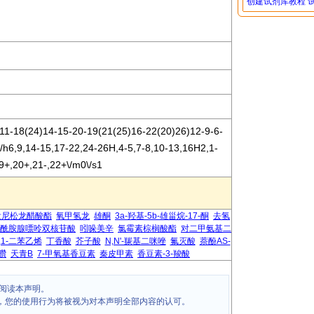
创建试剂库教程
11-18(24)14-15-20-19(21(25)16-22(20)26)12-9-6-
/h6,9,14-15,17-22,24-26H,4-5,7-8,10-13,16H2,1-
19+,20+,21-,22+\/m0\/s1
泼尼松龙醋酸酯
氧甲氢龙
雄酮
3a-羟基-5b-雄甾烷-17-酮
去氢
酰胺腺嘌呤双核苷酸
吲哚美辛
氯霉素棕榈酸酯
对二甲氨基二
,1-二苯乙烯
丁香酸
芥子酸
N,N'-羰基二咪唑
氟灭酸
萘酚AS-
甲臢
天青B
7-甲氧基香豆素
秦皮甲素
香豆素-3-羧酸
阅读本声明。
，您的使用行为将被视为对本声明全部内容的认可。