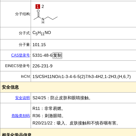
1
2
分子结构:
C
H
NO
分子式:
5
11
101.15
分子量:
5331-48-6
CAS登录号
:
226-231-9
EINECS登录号:
1S/C5H11NO/c1-3-4-6-5(2)7/h3-4H2,1-2H3,(H,6,7)
InChI:
安全信息
S24/25：防止皮肤和眼睛接触。
安全说明
:
R11：非常易燃。
R36：刺激眼睛。
危险类别码
:
R20/21/22：吸入、皮肤接触和不慎吞咽有害。
相关化学品信息