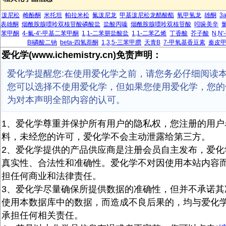
泼尼松
雌酚酮
米托坦
帕拉米松
氟泼尼龙
甲基泼尼松龙醋酸酯
氧甲氢龙
雄酮
3
表雄酮
烟酰胺腺嘌呤双核苷酸磷酸盐
盐酸丙嗪
烟酰胺腺嘌呤双核苷酸
吲哚美辛
苯甲酮
4-氟-4'-甲基二苯甲酮
1,1-二苯肼盐酸盐
1,1-二苯乙烯
丁香酸
芥子酸
N,N
BI磷酸二钠
beta-四氢萘酮
1,3,5-三苯甲臢
天青B
7-甲氧基香豆素
秦皮
爱化学(www.ichemistry.cn)免责声明：
爱化学提醒您:在使用爱化学之前，请您务必仔细阅读
您可以选择不使用爱化学，但如果您使用爱化学，您的
为对本声明全部内容的认可。
1、爱化学尊重并保护所有用户的隐私权，您注册的用户
料，未经您的许可，爱化学不会主动泄露给第三方。
2、爱化学提供的产品供应商是注册会员自主发布，爱化
真实性、合法性和准确性。爱化学不对因使用本站内容
担任何商业和法律责任。
3、爱化学尽量确保所提供数据的准确性，但并不承诺其
使用本数据库中的数据，而造成不良后果的，均与爱化
承担任何相关责任。