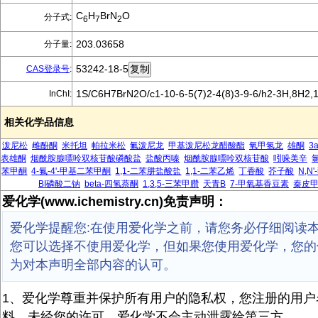
C
H
BrN
O
分子式:
6
7
2
203.03658
分子量:
53242-18-5
CAS登录号
:
1S/C6H7BrN2O/c1-10-6-5(7)2-4(8)3-9-6/h2-3H,8H2,
InChI:
相关化学品信息
泼尼松
雌酚酮
米托坦
帕拉米松
氟泼尼龙
甲基泼尼松龙醋酸酯
氧甲氢龙
雄酮
3
表雄酮
烟酰胺腺嘌呤双核苷酸磷酸盐
盐酸丙嗪
烟酰胺腺嘌呤双核苷酸
吲哚美辛
苯甲酮
4-氟-4'-甲基二苯甲酮
1,1-二苯肼盐酸盐
1,1-二苯乙烯
丁香酸
芥子酸
N,N
BI磷酸二钠
beta-四氢萘酮
1,3,5-三苯甲臢
天青B
7-甲氧基香豆素
秦皮
爱化学(www.ichemistry.cn)免责声明：
爱化学提醒您:在使用爱化学之前，请您务必仔细阅读
您可以选择不使用爱化学，但如果您使用爱化学，您的
为对本声明全部内容的认可。
1、爱化学尊重并保护所有用户的隐私权，您注册的用户
料，未经您的许可，爱化学不会主动泄露给第三方。