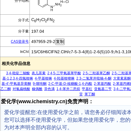
分子结构:
C
H
Cl
FN
分子式:
6
7
2
2
197.04
分子量:
497959-29-2
CAS登录号
:
1S/C6H6ClFN2.ClH/c7-5-3-4(8)1-2-6(5)10-9;/h1-3,1
InChI:
相关化学品信息
3,4-吡啶二羧酸
表儿茶素
2,4,5-三甲氧基苯甲酸
2,5-二羟基苯乙酮
2,5-二羟基
基-1,2,3,4-四氢喹啉
4-甲基喹啉
4-羟基喹唑啉
2,3-二氢苯并吡喃-4-酮
大黄素蒽酮
基-4'-甲氧基异黄酮
9-噻吨酮
2-C-甲基-D-核糖酸-1,4-内酯
2-苯基丙酸
2-苯基丙烯
乙二酮
对氯扁桃酸
糠偶酰
异色满
1,4-苯并二恶烷
甲基红
亚氨基二苄
3,4-二甲
苷
苯丁酮
爱化学(www.ichemistry.cn)免责声明：
爱化学提醒您:在使用爱化学之前，请您务必仔细阅读
您可以选择不使用爱化学，但如果您使用爱化学，您的
为对本声明全部内容的认可。