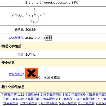
2-Bromo-6-fluoroiodobenzene 99%
分子结构:
300.89
分子量:
450412-29-0
CAS登录号
:
物理化学性质
104℃
闪点:
安全信息
危险品标志
:
Xi：刺激性物质
相关化学品信息
7-(三氟甲基)-1,2,3,4-四氢喹啉
2-溴-5-氟苯甲醚
4-氟-2-甲氧基苯酚
邻氯三氟甲氧
乙酯
2-氟肉桂酸
2-氟苯乙酸
2-氨基嘌呤
2,4-二氟氯苄
2-溴-4-氟苯甲醚
2,4-
溴-4-氟甲苯
2-溴-5-氟甲苯
3,4-二甲基氟苯
5-氯-2-氟甲苯
2,5-二氟甲苯
2-氟-5