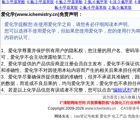
氟-3-甲基苯酚
4-氟-2-甲基苯胺
4-氟-2-甲基苯酚
2-氯-4-氟甲苯
4-溴-3-氟甲苯
4-
氟-4-甲基苯胺
2-氟-4-甲基苯胺
2-氯-5-氟苯胺
爱化学(www.ichemistry.cn)免责声明：
爱化学提醒您:在使用爱化学之前，请您务必仔细阅读本声明。
您可以选择不使用爱化学，但如果您使用爱化学，您的使用行为
内容的认可。
1、爱化学尊重并保护所有用户的隐私权，您注册的用户名、密码等
可，爱化学不会主动泄露给第三方。
2、爱化学提供的产品供应商是注册会员自主发布，爱化学不保证供
和准确性。爱化学不对因使用本站内容而产生的相关后果承担任何
3、爱化学尽量确保所提供数据的准确性，但并不承诺其准确性，因
的数据，而造成不良后果的，均与爱化学无关，爱化学也不承担任
4、若是以上化学品信息有误或者不完整，您可以点击“
编辑试剂
”
设为首页
|
加入收藏
|
《“清朗网络空间 共筑禁毒防线”全国化工行业净
Copyright 2009-2026
www.ichemistry.cn
CAS登录
网络实名：
cas登记号检索
爱化学
化工产品
危险化