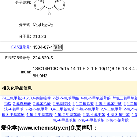
分子结构:
C
H
O
分子式:
14
10
2
210.23
分子量:
4504-87-4
CAS登录号
:
224-820-5
EINECS登录号:
1S/C14H10O2/c15-14-11-6-2-1-5-10(11)9-16-13-8-4-
InChI:
8H,9H2
相关化学品信息
7-(三氟甲基)-1,2,3,4-四氢喹啉
2-溴-5-氟苯甲醚
4-氟-2-甲氧基苯酚
邻氯三氟甲氧
乙酯
2-氟肉桂酸
2-氟苯乙酸
2-氨基嘌呤
2,4-二氟氯苄
2-溴-4-氟苯甲醚
2,4-
溴-4-氟甲苯
2-溴-5-氟甲苯
3,4-二甲基氟苯
5-氯-2-氟甲苯
2,5-二氟甲苯
2-氟-5
氟-3-甲基苯酚
4-氟-2-甲基苯胺
4-氟-2-甲基苯酚
2-氯-4-氟甲苯
4-溴-3-氟甲苯
4-
氟-4-甲基苯胺
2-氟-4-甲基苯胺
2-氯-5-氟苯胺
爱化学(www.ichemistry.cn)免责声明：