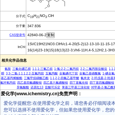
C
H
NO
.ClH
分子式:
19
21
3
347.836
分子量:
42840-06-2
CAS登录号
:
1S\/C19H21NO3.ClH\/c1-4-20(5-2)12-13-10-11-15-17
InChI:
16(14)23-19(15)18(13)22-3;\/h6-11H,4-5,12H2,1-3H
相关化学品信息
氰胺
三氟化硼乙腈
1,1,1-三氟乙烷
1-氯-2,2-二氟丙烷
2,2-二氟丙胺盐酸盐
1,1
醇
3,3-二氯-1,1,1,2,2-五氟丙烷
五氟丙酸
全氟碘代丁烷
全氟己基磺酰氟
1-碘全
基乙基丙烯酸酯
三氟甲烷磺酸乙酯
1,1,2,2-四氟乙基甲醚
氟米龙
2-环戊基-2-羟
氟环氧丙烷
四乙基四氟硼酸铵
四乙基六氟磷酸铵
四丁基氟化铵
四丁基四氟硼酸铵
异氰酸酯
还原红13
盐酸可乐定
苯基三甲基三溴化铵
对甲基-2-氯乙酰
爱化学(www.ichemistry.cn)免责声明：
爱化学提醒您:在使用爱化学之前，请您务必仔细阅读
您可以选择不使用爱化学，但如果您使用爱化学，您的