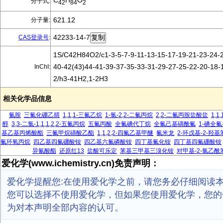
C
H
O
分子式:
42
84
2
621.12
分子量:
42233-14-7
CAS登录号
:
1S/C42H84O2/c1-3-5-7-9-11-13-15-17-19-21-23-24-2
40-42(43)44-41-39-37-35-33-31-29-27-25-22-20-18-1
InChI:
2/h3-41H2,1-2H3
相关化学品信息
氰胺
三氟化硼乙腈
1,1,1-三氟乙烷
1-氯-2,2-二氟丙烷
2,2-二氟丙胺盐酸盐
1,1
醇
3,3-二氯-1,1,1,2,2-五氟丙烷
五氟丙酸
全氟碘代丁烷
全氟己基磺酰氟
1-碘全
基乙基丙烯酸酯
三氟甲烷磺酸乙酯
1,1,2,2-四氟乙基甲醚
氟米龙
2-环戊基-2-羟
氟环氧丙烷
四乙基四氟硼酸铵
四乙基六氟磷酸铵
四丁基氟化铵
四丁基四氟硼酸铵
异氰酸酯
还原红13
盐酸可乐定
苯基三甲基三溴化铵
对甲基-2-氯乙酰
爱化学(www.ichemistry.cn)免责声明：
爱化学提醒您:在使用爱化学之前，请您务必仔细阅读
您可以选择不使用爱化学，但如果您使用爱化学，您的
为对本声明全部内容的认可。