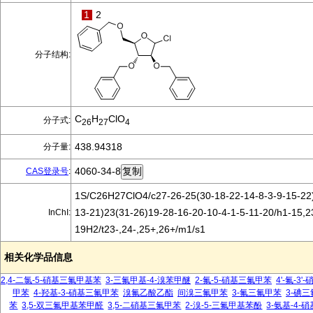
1
2
分子结构:
C
H
ClO
分子式:
26
27
4
438.94318
分子量:
4060-34-8
CAS登录号
:
1S/C26H27ClO4/c27-26-25(30-18-22-14-8-3-9-15-22)
13-21)23(31-26)19-28-16-20-10-4-1-5-11-20/h1-15,2
InChI:
19H2/t23-,24-,25+,26+/m1/s1
相关化学品信息
2,4-二氯-5-硝基三氟甲基苯
3-三氟甲基-4-溴苯甲醚
2-氟-5-硝基三氟甲苯
4'-氟-3
甲苯
4-羟基-3-硝基三氟甲苯
溴氟乙酸乙酯
间溴三氟甲苯
3-氟三氟甲苯
3-碘
苯
3,5-双三氟甲基苯甲醛
3,5-二硝基三氟甲苯
2-溴-5-三氟甲基苯酚
3-氨基-4-