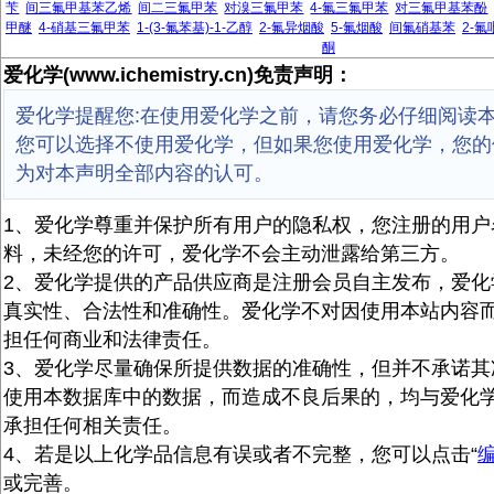
苄
间三氟甲基苯乙烯
间二三氟甲苯
对溴三氟甲苯
4-氟三氟甲苯
对三氟甲基苯酚
甲醚
4-硝基三氟甲苯
1-(3-氟苯基)-1-乙醇
2-氟异烟酸
5-氟烟酸
间氟硝基苯
2-氟
酮
爱化学(www.ichemistry.cn)免责声明：
爱化学提醒您:在使用爱化学之前，请您务必仔细阅读
您可以选择不使用爱化学，但如果您使用爱化学，您的
为对本声明全部内容的认可。
1、爱化学尊重并保护所有用户的隐私权，您注册的用户
料，未经您的许可，爱化学不会主动泄露给第三方。
2、爱化学提供的产品供应商是注册会员自主发布，爱化
真实性、合法性和准确性。爱化学不对因使用本站内容
担任何商业和法律责任。
3、爱化学尽量确保所提供数据的准确性，但并不承诺其
使用本数据库中的数据，而造成不良后果的，均与爱化
承担任何相关责任。
4、若是以上化学品信息有误或者不完整，您可以点击“
或完善。