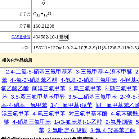
C
H
O
分子式:
11
12
160.21238
分子量:
404582-10-1
CAS登录号
:
1S/C11H12O/c1-9-2-4-10(5-3-9)11(8-12)6-7-11/h2-5
InChI:
相关化学品信息
2,4-二氯-5-硝基三氟甲基苯
3-三氟甲基-4-溴苯甲醚
苯
4'-氟-3'-硝基苯乙酮
4-氨基-3-硝基三氟甲苯
4-羟基
氟乙酸乙酯
间溴三氟甲苯
3-氟三氟甲苯
3-碘三氟甲苯
苯
3,5-双三氟甲基苯甲醛
3,5-二硝基三氟甲苯
2-溴-
基-4-硝基三氟甲苯
3-(三氟甲基)溴苄
间三氟甲基苯乙
溴三氟甲苯
4-氟三氟甲苯
对三氟甲基苯酚
4-氟苯磺酰
醚
4-硝基三氟甲苯
1-(3-氟苯基)-1-乙醇
2-氟异烟酸
苯
2-氟吡啶-6-羧酸
3-氟-4-羟基苯乙酮