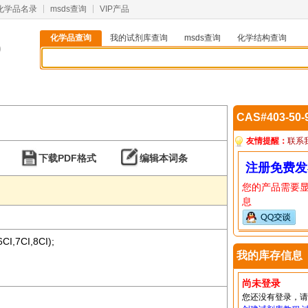
化学品名录
msds查询
VIP产品
化学品查询
我的试剂库查询
msds查询
化学结构查询
9
CAS#403-50
友情提醒：
联系
下载PDF格式
编辑本词条
注册免费发
您的产品需要
息
(6CI,7CI,8CI);
我的库存信息
尚未登录
您还没有登录，