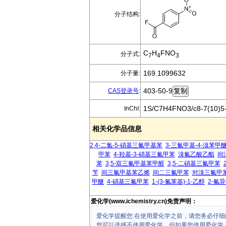
分子结构:
C
H
FNO
分子式:
7
4
3
169.1099632
分子量:
403-50-9
CAS登录号
:
1S/C7H4FNO3/c8-7(10)5-
InChI:
相关化学品信息
2,4-二氯-5-硝基三氟甲基苯
3-三氟甲基-4-溴苯甲
甲苯
4-羟基-3-硝基三氟甲苯
溴氟乙酸乙酯
间
苯
3,5-双三氟甲基苯甲醛
3,5-二硝基三氟甲苯
苄
间三氟甲基苯乙烯
间二三氟甲苯
对溴三氟甲
甲醚
4-硝基三氟甲苯
1-(3-氟苯基)-1-乙醇
2-氟
爱化学(www.ichemistry.cn)免责声明：
爱化学提醒您:在使用爱化学之前，请您务必仔细
您可以选择不使用爱化学，但如果您使用爱化学