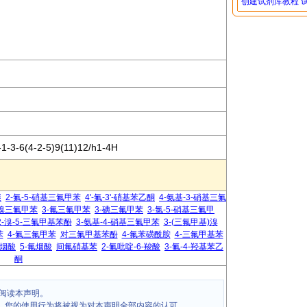
创建试剂库教程
1-3-6(4-2-5)9(11)12/h1-4H
醚
2-氟-5-硝基三氟甲苯
4'-氟-3'-硝基苯乙酮
4-氨基-3-硝基三氟
溴三氟甲苯
3-氟三氟甲苯
3-碘三氟甲苯
3-氯-5-硝基三氟甲
2-溴-5-三氟甲基苯酚
3-氨基-4-硝基三氟甲苯
3-(三氟甲基)溴
苯
4-氟三氟甲苯
对三氟甲基苯酚
4-氟苯磺酰胺
4-三氟甲基苯
异烟酸
5-氟烟酸
间氟硝基苯
2-氟吡啶-6-羧酸
3-氟-4-羟基苯乙
酮
阅读本声明。
，您的使用行为将被视为对本声明全部内容的认可。