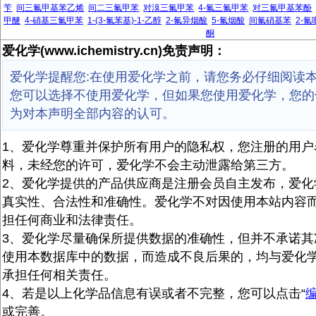
苄
间三氟甲基苯乙烯
间二三氟甲苯
对溴三氟甲苯
4-氟三氟甲苯
对三氟甲基苯酚
甲醚
4-硝基三氟甲苯
1-(3-氟苯基)-1-乙醇
2-氟异烟酸
5-氟烟酸
间氟硝基苯
2-氟
酮
爱化学(www.ichemistry.cn)免责声明：
爱化学提醒您:在使用爱化学之前，请您务必仔细阅读
您可以选择不使用爱化学，但如果您使用爱化学，您的
为对本声明全部内容的认可。
1、爱化学尊重并保护所有用户的隐私权，您注册的用户
料，未经您的许可，爱化学不会主动泄露给第三方。
2、爱化学提供的产品供应商是注册会员自主发布，爱化
真实性、合法性和准确性。爱化学不对因使用本站内容
担任何商业和法律责任。
3、爱化学尽量确保所提供数据的准确性，但并不承诺其
使用本数据库中的数据，而造成不良后果的，均与爱化
承担任何相关责任。
4、若是以上化学品信息有误或者不完整，您可以点击“
或完善。