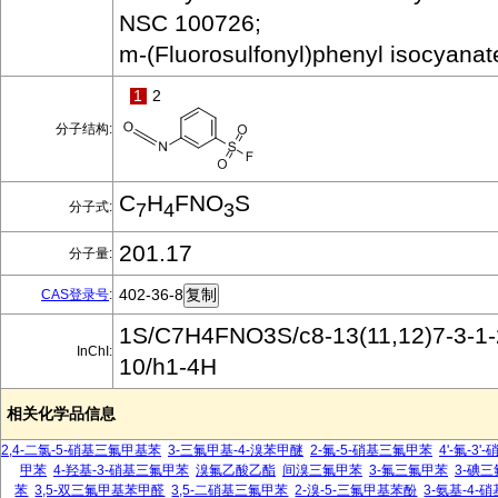
NSC 100726;
m-(Fluorosulfonyl)phenyl isocyanat
1
2
分子结构:
C
H
FNO
S
分子式:
7
4
3
201.17
分子量:
402-36-8
CAS登录号
:
1S/C7H4FNO3S/c8-13(11,12)7-3-1-2
InChI:
10/h1-4H
相关化学品信息
2,4-二氯-5-硝基三氟甲基苯
3-三氟甲基-4-溴苯甲醚
2-氟-5-硝基三氟甲苯
4'-氟-3
甲苯
4-羟基-3-硝基三氟甲苯
溴氟乙酸乙酯
间溴三氟甲苯
3-氟三氟甲苯
3-碘
苯
3,5-双三氟甲基苯甲醛
3,5-二硝基三氟甲苯
2-溴-5-三氟甲基苯酚
3-氨基-4-