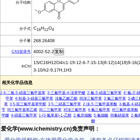
分子结构:
C
H
O
分子式:
16
12
4
268.26408
分子量:
4002-52-2
CAS登录号
:
1S/C16H12O4/c1-19-12-6-7-15-13(8-12)14(18)9-16(2
InChI:
3-10/h2-9,17H,1H3
相关化学品信息
2,4-二氯-5-硝基三氟甲基苯
3-三氟甲基-4-溴苯甲醚
2-氟-5-硝基三氟甲苯
4'-氟-3
甲苯
4-羟基-3-硝基三氟甲苯
溴氟乙酸乙酯
间溴三氟甲苯
3-氟三氟甲苯
3-碘
苯
3,5-双三氟甲基苯甲醛
3,5-二硝基三氟甲苯
2-溴-5-三氟甲基苯酚
3-氨基-4-
苄
间三氟甲基苯乙烯
间二三氟甲苯
对溴三氟甲苯
4-氟三氟甲苯
对三氟甲基苯酚
甲醚
4-硝基三氟甲苯
1-(3-氟苯基)-1-乙醇
2-氟异烟酸
5-氟烟酸
间氟硝基苯
2-氟
酮
爱化学(www.ichemistry.cn)免责声明：