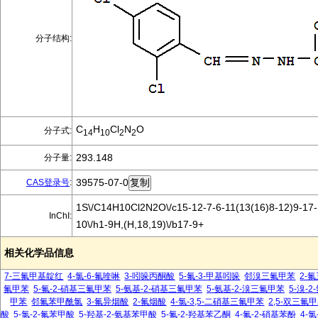
分子结构:
C
H
Cl
N
O
分子式:
14
10
2
2
293.148
分子量:
39575-07-0
CAS登录号
:
1S\/C14H10Cl2N2O\/c15-12-7-6-11(13(16)8-12)9-17-
InChI:
10\/h1-9H,(H,18,19)\/b17-9+
相关化学品信息
7-三氟甲基靛红
4-氯-6-氟喹啉
3-吲哚丙酮酸
5-氟-3-甲基吲哚
邻溴三氟甲苯
2-
氟甲苯
5-氟-2-硝基三氟甲苯
5-氨基-2-硝基三氟甲苯
5-氨基-2-溴三氟甲苯
5-溴-
甲苯
邻氟苯甲酰氯
3-氟异烟酸
2-氟烟酸
4-氯-3,5-二硝基三氟甲苯
2,5-双三氟
酸
5-氯-2-氟苯甲酸
5-羟基-2-氨基苯甲酸
5-氟-2-羟基苯乙酮
4-氟-2-硝基苯酚
4-