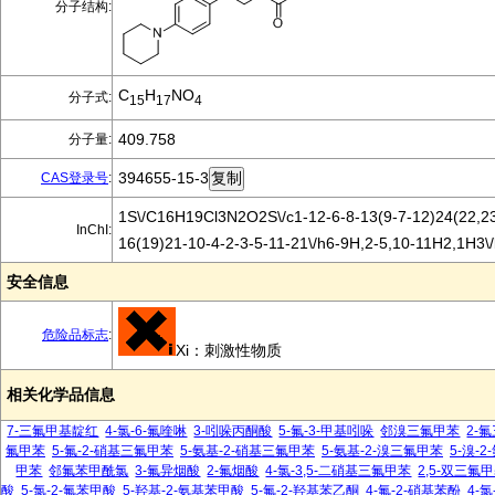
分子结构:
C
H
NO
分子式:
15
17
4
409.758
分子量:
394655-15-3
CAS登录号
:
1S\/C16H19Cl3N2O2S\/c1-12-6-8-13(9-7-12)24(22,23
InChI:
16(19)21-10-4-2-3-5-11-21\/h6-9H,2-5,10-11H2,1H3\
安全信息
危险品标志
:
Xi：刺激性物质
相关化学品信息
7-三氟甲基靛红
4-氯-6-氟喹啉
3-吲哚丙酮酸
5-氟-3-甲基吲哚
邻溴三氟甲苯
2-
氟甲苯
5-氟-2-硝基三氟甲苯
5-氨基-2-硝基三氟甲苯
5-氨基-2-溴三氟甲苯
5-溴-
甲苯
邻氟苯甲酰氯
3-氟异烟酸
2-氟烟酸
4-氯-3,5-二硝基三氟甲苯
2,5-双三氟
酸
5-氯-2-氟苯甲酸
5-羟基-2-氨基苯甲酸
5-氟-2-羟基苯乙酮
4-氟-2-硝基苯酚
4-