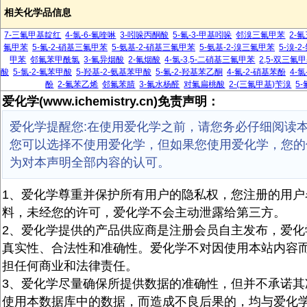
相关化学品信息
7-三氟甲基靛红
4-氯-6-氟喹啉
3-吲哚丙酮酸
5-氟-3-甲基吲哚
邻溴三氟甲苯
2-
氟甲苯
5-氟-2-硝基三氟甲苯
5-氨基-2-硝基三氟甲苯
5-氨基-2-溴三氟甲苯
5-溴-
甲苯
邻氟苯甲酰氯
3-氟异烟酸
2-氟烟酸
4-氯-3,5-二硝基三氟甲苯
2,5-双三氟
酸
5-氯-2-氟苯甲酸
5-羟基-2-氨基苯甲酸
5-氟-2-羟基苯乙酮
4-氟-2-硝基苯酚
4-
酚
2-氟苯乙烯
邻氟苯腈
3-氟水杨醛
对氟扁桃酸
2-(三氟甲基)苄溴
5
爱化学(www.ichemistry.cn)免责声明：
爱化学提醒您:在使用爱化学之前，请您务必仔细阅读
您可以选择不使用爱化学，但如果您使用爱化学，您的
为对本声明全部内容的认可。
1、爱化学尊重并保护所有用户的隐私权，您注册的用户
料，未经您的许可，爱化学不会主动泄露给第三方。
2、爱化学提供的产品供应商是注册会员自主发布，爱化
真实性、合法性和准确性。爱化学不对因使用本站内容
担任何商业和法律责任。
3、爱化学尽量确保所提供数据的准确性，但并不承诺其
使用本数据库中的数据，而造成不良后果的，均与爱化