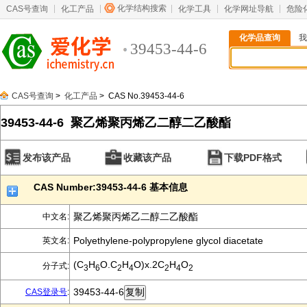
化学结构搜索
CAS号查询
化工产品
化学工具
化学网址导航
危险
化学品查询
我
39453-44-6
CAS号查询
>
化工产品
> CAS No.39453-44-6
39453-44-6 聚乙烯聚丙烯乙二醇二乙酸酯
发布该产品
收藏该产品
下载PDF格式
CAS Number:39453-44-6 基本信息
聚乙烯聚丙烯乙二醇二乙酸酯
中文名:
Polyethylene-polypropylene glycol diacetate
英文名:
(C
H
O.C
H
O)x.2C
H
O
分子式:
3
6
2
4
2
4
2
39453-44-6
CAS登录号
: