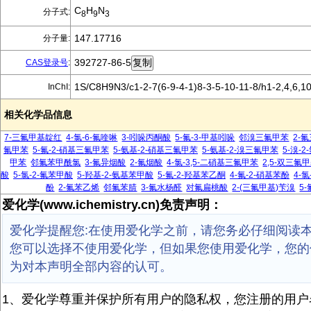
C
H
N
分子式:
8
9
3
147.17716
分子量:
392727-86-5
CAS登录号
:
1S/C8H9N3/c1-2-7(6-9-4-1)8-3-5-10-11-8/h1-2,4,6,1
InChI:
相关化学品信息
7-三氟甲基靛红
4-氯-6-氟喹啉
3-吲哚丙酮酸
5-氟-3-甲基吲哚
邻溴三氟甲苯
2-
氟甲苯
5-氟-2-硝基三氟甲苯
5-氨基-2-硝基三氟甲苯
5-氨基-2-溴三氟甲苯
5-溴-
甲苯
邻氟苯甲酰氯
3-氟异烟酸
2-氟烟酸
4-氯-3,5-二硝基三氟甲苯
2,5-双三氟
酸
5-氯-2-氟苯甲酸
5-羟基-2-氨基苯甲酸
5-氟-2-羟基苯乙酮
4-氟-2-硝基苯酚
4-
酚
2-氟苯乙烯
邻氟苯腈
3-氟水杨醛
对氟扁桃酸
2-(三氟甲基)苄溴
5
爱化学(www.ichemistry.cn)免责声明：
爱化学提醒您:在使用爱化学之前，请您务必仔细阅读
您可以选择不使用爱化学，但如果您使用爱化学，您的
为对本声明全部内容的认可。
1、爱化学尊重并保护所有用户的隐私权，您注册的用户