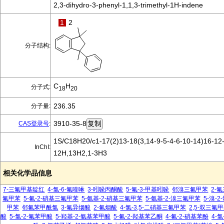
2,3-dihydro-3-phenyl-1,1,3-trimethyl-1H-indene
1
2
分子结构:
C
H
分子式:
18
20
236.35
分子量:
3910-35-8
CAS登录号
:
1S/C18H20/c1-17(2)13-18(3,14-9-5-4-6-10-14)16-12-
InChI:
12H,13H2,1-3H3
相关化学品信息
7-三氟甲基靛红
4-氯-6-氟喹啉
3-吲哚丙酮酸
5-氟-3-甲基吲哚
邻溴三氟甲苯
2-
氟甲苯
5-氟-2-硝基三氟甲苯
5-氨基-2-硝基三氟甲苯
5-氨基-2-溴三氟甲苯
5-溴-
甲苯
邻氟苯甲酰氯
3-氟异烟酸
2-氟烟酸
4-氯-3,5-二硝基三氟甲苯
2,5-双三氟
酸
5-氯-2-氟苯甲酸
5-羟基-2-氨基苯甲酸
5-氟-2-羟基苯乙酮
4-氟-2-硝基苯酚
4-