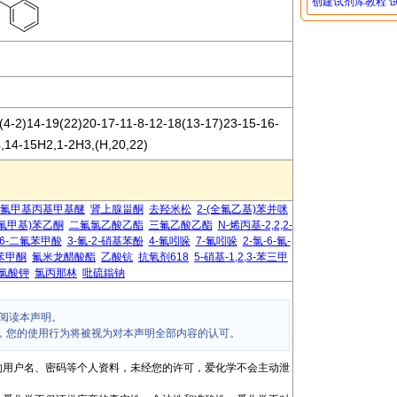
创建试剂库教程
4-2)14-19(22)20-17-11-8-12-18(13-17)23-15-16-
4,14-15H2,1-2H3,(H,20,22)
-2-三氟甲基丙基甲基醚
肾上腺甾酮
去羟米松
2-(全氟乙基)苯并咪
(三氟甲基)苯乙酮
二氟氯乙酸乙酯
三氟乙酸乙酯
N-烯丙基-2,2,2-
,6-二氟苯甲酸
3-氟-2-硝基苯酚
4-氟吲哚
7-氟吲哚
2-氯-6-氟-
二苯甲酮
氟米龙醋酸酯
乙酸钪
抗氧剂618
5-硝基-1,2,3-苯三甲
氯酸钾
氯丙那林
吡硫鎓钠
阅读本声明。
，您的使用行为将被视为对本声明全部内容的认可。
的用户名、密码等个人资料，未经您的许可，爱化学不会主动泄