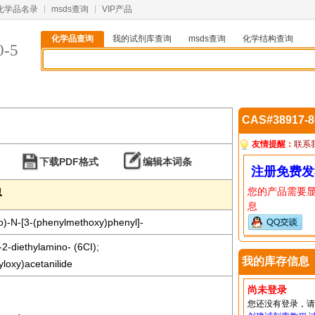
化学品名录
msds查询
VIP产品
化学品查询
我的试剂库查询
msds查询
化学结构查询
0-5
CAS#38917-
友情提醒：
联系
下载PDF格式
编辑本词条
注册免费发
您的产品需要
息
息
o)-N-[3-(phenylmethoxy)phenyl]-
-2-diethylamino- (6CI);
我的库存信息
yloxy)acetanilide
尚未登录
您还没有登录，