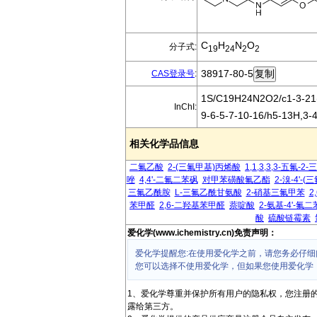
C
H
N
O
分子式:
19
24
2
2
38917-80-5
CAS登录号
:
1S/C19H24N2O2/c1-3-21(
InChI:
9-6-5-7-10-16/h5-13H,3-
相关化学品信息
二氟乙酸
2-(三氟甲基)丙烯酸
1,1,3,3,3-五氟
唑
4,4'-二氟二苯砜
对甲苯磺酸氟乙酯
2-溴-4'-
三氟乙酰胺
L-三氟乙酰甘氨酸
2-硝基三氟甲苯
2
苯甲醛
2,6-二羟基苯甲醛
萘啶酸
2-氨基-4'-氟
酸
硫酸链霉素
爱化学(www.ichemistry.cn)免责声明：
爱化学提醒您:在使用爱化学之前，请您务必仔细
您可以选择不使用爱化学，但如果您使用爱化学
1、爱化学尊重并保护所有用户的隐私权，您注册
露给第三方。