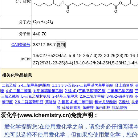
分子结构:
C
H
O
分子式:
27
52
4
440.70
分子量:
38717-66-7
CAS登录号
:
1S/C27H52O4/c1-5-9-18-24(7-3)22-30-26(28)20-16-1
InChI:
27(29)31-23-25(8-4)19-10-6-2/h24-25H,5-23H2,1-4H
相关化学品信息
二氟乙酸
2-(三氟甲基)丙烯酸
1,1,3,3,3-五氟-2-三氟甲基丙基甲基醚
肾上腺甾酮
唑
4,4'-二氟二苯砜
对甲苯磺酸氟乙酯
2-溴-4'-(三氟甲基)苯乙酮
二氟氯乙酸乙酯
三氟乙酰胺
L-三氟乙酰甘氨酸
2-硝基三氟甲苯
2,6-二氟苯甲酸
3-氟-2-硝基苯酚
4
苯甲醛
2,6-二羟基苯甲醛
萘啶酸
2-氨基-4'-氟二苯甲酮
氟米龙醋酸酯
乙酸钪
抗氧
酸
硫酸链霉素
氯酸钾
氯丙那林
吡硫鎓钠
爱化学(www.ichemistry.cn)免责声明：
爱化学提醒您:在使用爱化学之前，请您务必仔细阅读
您可以选择不使用爱化学，但如果您使用爱化学，您的