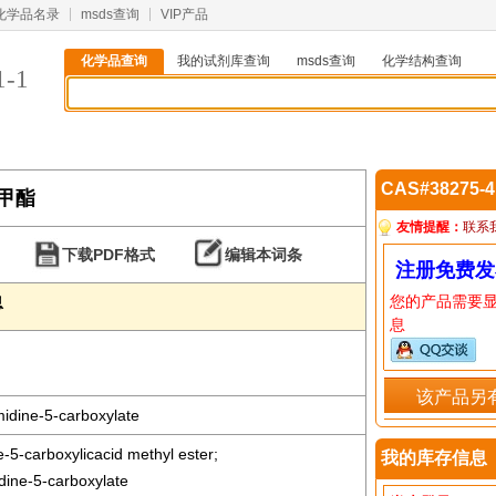
化学品名录
msds查询
VIP产品
化学品查询
我的试剂库查询
msds查询
化学结构查询
1-1
CAS#38275-
酸甲酯
友情提醒：
联系
下载PDF格式
编辑本词条
注册免费发
您的产品需要
息
息
该产品另
midine-5-carboxylate
e-5-carboxylicacid methyl ester;
我的库存信息
dine-5-carboxylate