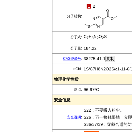
1
2
分子结构:
C
H
N
O
S
分子式:
7
8
2
2
184.22
分子量:
38275-41-1
CAS登录号
:
1S/C7H8N2O2S/c1-11-6(1
InChI:
物理化学性质
96-97ºC
熔点:
安全信息
S22：不要吸入粉尘。
S26：万一接触眼睛，立
安全说明
:
S36/37/39：穿戴合