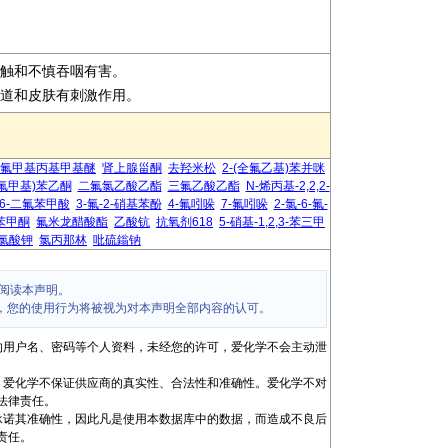
肤接触和不慎吞咽有害。
呼吸道和皮肤有刺激作用。
-2-三氟甲基丙基甲基醚
肾上腺甾酮
去羟米松
2-(全氟乙基)苯并咪
(三氟甲基)苯乙酮
二氟氯乙酸乙酯
三氟乙酸乙酯
N-烯丙基-2,2,2-
,6-二氟苯甲酸
3-氟-2-硝基苯酚
4-氟吲哚
7-氟吲哚
2-氯-6-氟-
二苯甲酮
氟米龙醋酸酯
乙酸钪
抗氧剂618
5-硝基-1,2,3-苯三甲
氯酸钾
氯丙那林
吡硫鎓钠
阅读本声明。
，您的使用行为将被视为对本声明全部内容的认可。
的用户名、密码等个人资料，未经您的许可，爱化学不会主动泄
，爱化学不保证供应商的真实性、合法性和准确性。爱化学不对
法律责任。
承诺其准确性，因此凡是使用本数据库中的数据，而造成不良后
责任。