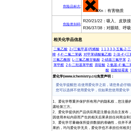
危险品标志
:
Xn：有害物质
R20/21/22：吸入、皮
危险类别码
:
R36/37/38：对眼睛、
相关化学品信息
二氟乙酸
2-(三氟甲基)丙烯酸
1,1,3,3,3-五氟
唑
4,4'-二氟二苯砜
对甲苯磺酸氟乙酯
2-溴-4'-
三氟乙酰胺
L-三氟乙酰甘氨酸
2-硝基三氟甲苯
2
苯甲醛
2,6-二羟基苯甲醛
萘啶酸
2-氨基-4'-氟
酸
硫酸链霉素
爱化学(www.ichemistry.cn)免责声明：
爱化学提醒您:在使用爱化学之前，请您务必仔细
您可以选择不使用爱化学，但如果您使用爱化学
1、爱化学尊重并保护所有用户的隐私权，您注册
露给第三方。
2、爱化学提供的产品供应商是注册会员自主发布
因使用本站内容而产生的相关后果承担任何商业和
3、爱化学尽量确保所提供数据的准确性，但并不
果的，均与爱化学无关，爱化学也不承担任何相关