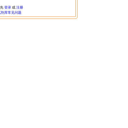
请先
登录
或
注册
试剂库常见问题