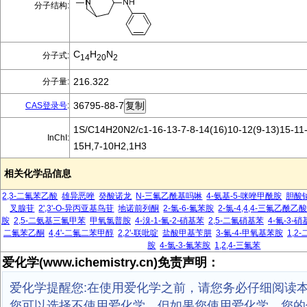
分子结构:
C
H
N
分子式:
14
20
2
216.322
分子量:
36795-88-7
CAS登录号
:
1S/C14H20N2/c1-16-13-7-8-14(16)10-12(9-13)15-11-5
InChI:
15H,7-10H2,1H3
相关化学品信息
2,3-二氟苯乙酸
雄异恶唑
癸酸诺龙
N-三氟乙酰基吗啉
4-氨基-5-咪唑甲酰胺
胆酸
叉腺苷
2',3'-O-异丙亚基鸟苷
地诺前列酮
2-氯-6-氟苯胺
2-氯-4,4,4-三氟乙酰乙
胺
2,5-二氨基三氟甲苯
甲氧氯普胺
4-溴-1-氟-2-硝基苯
2,5-二氟硝基苯
4-氟-3-
二氟苯乙酮
4,4'-二氟二苯甲醇
2,2'-联吡啶
盐酸甲基苄肼
3-氟-4-甲氧基苯胺
1,2
胺
4-氯-3-氟苯胺
1,2,4-三氟苯
爱化学(www.ichemistry.cn)免责声明：
爱化学提醒您:在使用爱化学之前，请您务必仔细阅读
您可以选择不使用爱化学，但如果您使用爱化学，您的