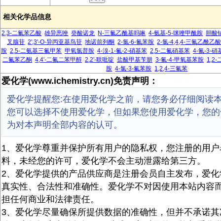
相关化学品信息
2,3-二氟苯乙酸
雄异恶唑
癸酸诺龙
N-三氟乙酰基吗啉
4-氨基-5-咪唑甲酰胺
胆酸
叉腺苷
2',3'-O-异丙亚基鸟苷
地诺前列酮
2-氯-6-氟苯胺
2-氯-4,4,4-三氟乙酰乙
胺
2,5-二氨基三氟甲苯
甲氧氯普胺
4-溴-1-氟-2-硝基苯
2,5-二氟硝基苯
4-氟-3-
二氟苯乙酮
4,4'-二氟二苯甲醇
2,2'-联吡啶
盐酸甲基苄肼
3-氟-4-甲氧基苯胺
1,2
胺
4-氯-3-氟苯胺
1,2,4-三氟苯
爱化学(www.ichemistry.cn)免责声明：
爱化学提醒您:在使用爱化学之前，请您务必仔细阅读
您可以选择不使用爱化学，但如果您使用爱化学，您的
为对本声明全部内容的认可。
1、爱化学尊重并保护所有用户的隐私权，您注册的用户
料，未经您的许可，爱化学不会主动泄露给第三方。
2、爱化学提供的产品供应商是注册会员自主发布，爱化
真实性、合法性和准确性。爱化学不对因使用本站内容
担任何商业和法律责任。
3、爱化学尽量确保所提供数据的准确性，但并不承诺其