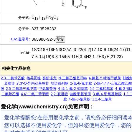
C
H
FN
O
分子式:
18
18
3
2
327.3528232
分子量:
365980-92-3
CAS登录号
:
1S/C18H18FN3O2/c1-3-22(4-2)17-10-9-16(24-17)11-
InChI:
7-5-14(19)6-8-15/h5-11H,3-4H2,1-2H3,(H,21,23)
相关化学品信息
2,3-二氟苯乙酸
雄异恶唑
癸酸诺龙
N-三氟乙酰基吗啉
4-氨基-5-咪唑甲酰胺
胆酸
叉腺苷
2',3'-O-异丙亚基鸟苷
地诺前列酮
2-氯-6-氟苯胺
2-氯-4,4,4-三氟乙酰乙
胺
2,5-二氨基三氟甲苯
甲氧氯普胺
4-溴-1-氟-2-硝基苯
2,5-二氟硝基苯
4-氟-3-
二氟苯乙酮
4,4'-二氟二苯甲醇
2,2'-联吡啶
盐酸甲基苄肼
3-氟-4-甲氧基苯胺
1,2
胺
4-氯-3-氟苯胺
1,2,4-三氟苯
爱化学(www.ichemistry.cn)免责声明：
爱化学提醒您:在使用爱化学之前，请您务必仔细阅读
您可以选择不使用爱化学，但如果您使用爱化学，您的