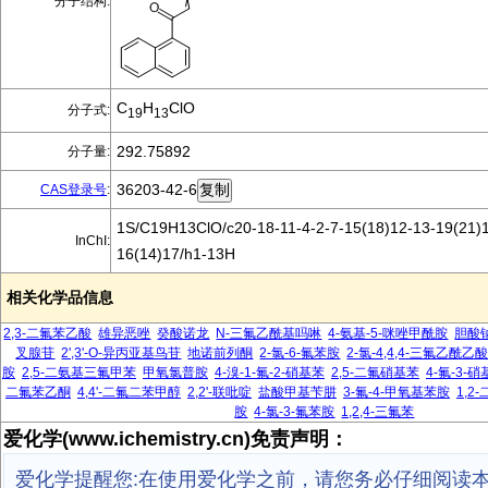
分子结构:
C
H
ClO
分子式:
19
13
292.75892
分子量:
36203-42-6
CAS登录号
:
1S/C19H13ClO/c20-18-11-4-2-7-15(18)12-13-19(21)1
InChI:
16(14)17/h1-13H
相关化学品信息
2,3-二氟苯乙酸
雄异恶唑
癸酸诺龙
N-三氟乙酰基吗啉
4-氨基-5-咪唑甲酰胺
胆酸
叉腺苷
2',3'-O-异丙亚基鸟苷
地诺前列酮
2-氯-6-氟苯胺
2-氯-4,4,4-三氟乙酰乙
胺
2,5-二氨基三氟甲苯
甲氧氯普胺
4-溴-1-氟-2-硝基苯
2,5-二氟硝基苯
4-氟-3-
二氟苯乙酮
4,4'-二氟二苯甲醇
2,2'-联吡啶
盐酸甲基苄肼
3-氟-4-甲氧基苯胺
1,2
胺
4-氯-3-氟苯胺
1,2,4-三氟苯
爱化学(www.ichemistry.cn)免责声明：
爱化学提醒您:在使用爱化学之前，请您务必仔细阅读