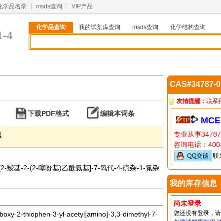
化学品名录
msds查询
VIP产品
化学品查询
我的试剂库查询
msds查询
化学结构查询
1-4
CAS#34787-
友情提醒：
联系
下载PDF格式
编辑本词条
MCE
专业从事3478
息
咨询电话：400-
联
-6-[2-羧基-2-(2-噻吩基)乙酰氨基]-7-氧代-4-硫杂-1-氮杂
我的库存信息
尚未登录
您还没有登录，
boxy-2-thiophen-3-yl-acetyl]amino]-3,3-dimethyl-7-