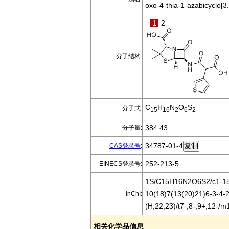
oxo-4-thia-1-azabicyclo[3
1
2
分子结构:
C
H
N
O
S
分子式:
15
16
2
6
2
384.43
分子量:
34787-01-4
CAS登录号
:
252-213-5
EINECS登录号:
1S/C15H16N2O6S2/c1-15(
10(18)7(13(20)21)6-3-4-2
InChI:
(H,22,23)/t7-,8-,9+,12-/m
相关化学品信息