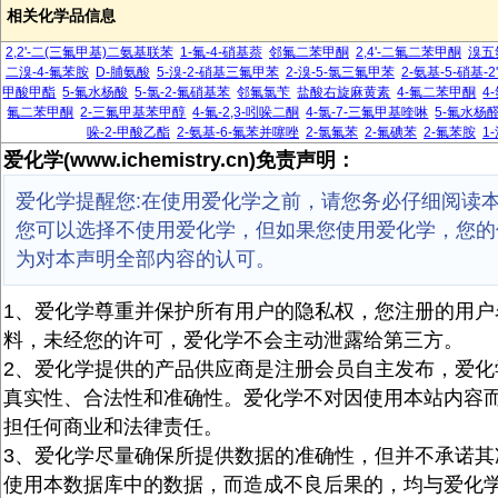
相关化学品信息
2,2'-二(三氟甲基)二氨基联苯
1-氟-4-硝基萘
邻氟二苯甲酮
2,4'-二氟二苯甲酮
溴五
二溴-4-氟苯胺
D-脯氨酸
5-溴-2-硝基三氟甲苯
2-溴-5-氯三氟甲苯
2-氨基-5-硝基-
甲酸甲酯
5-氟水杨酸
5-氯-2-氟硝基苯
邻氟氯苄
盐酸右旋麻黄素
4-氟二苯甲酮
4
氟二苯甲酮
2-三氟甲基苯甲醇
4-氟-2,3-吲哚二酮
4-氯-7-三氟甲基喹啉
5-氟水杨
哚-2-甲酸乙酯
2-氨基-6-氟苯并噻唑
2-氯氟苯
2-氟碘苯
2-氟苯胺
1
爱化学(www.ichemistry.cn)免责声明：
爱化学提醒您:在使用爱化学之前，请您务必仔细阅读
您可以选择不使用爱化学，但如果您使用爱化学，您的
为对本声明全部内容的认可。
1、爱化学尊重并保护所有用户的隐私权，您注册的用户
料，未经您的许可，爱化学不会主动泄露给第三方。
2、爱化学提供的产品供应商是注册会员自主发布，爱化
真实性、合法性和准确性。爱化学不对因使用本站内容
担任何商业和法律责任。
3、爱化学尽量确保所提供数据的准确性，但并不承诺其
使用本数据库中的数据，而造成不良后果的，均与爱化