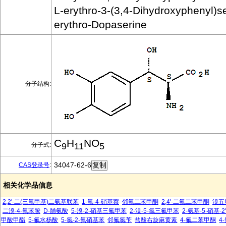
L-erythro-3-(3,4-Dihydroxyphenyl)se
erythro-Dopaserine
分子结构:
C
H
NO
分子式:
9
11
5
34047-62-6
CAS登录号
:
相关化学品信息
2,2'-二(三氟甲基)二氨基联苯
1-氟-4-硝基萘
邻氟二苯甲酮
2,4'-二氟二苯甲酮
溴五
二溴-4-氟苯胺
D-脯氨酸
5-溴-2-硝基三氟甲苯
2-溴-5-氯三氟甲苯
2-氨基-5-硝基-
甲酸甲酯
5-氟水杨酸
5-氯-2-氟硝基苯
邻氟氯苄
盐酸右旋麻黄素
4-氟二苯甲酮
4