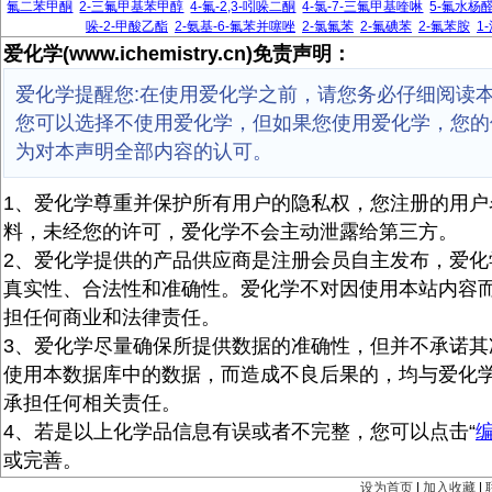
氟二苯甲酮
2-三氟甲基苯甲醇
4-氟-2,3-吲哚二酮
4-氯-7-三氟甲基喹啉
5-氟水杨
哚-2-甲酸乙酯
2-氨基-6-氟苯并噻唑
2-氯氟苯
2-氟碘苯
2-氟苯胺
1
爱化学(www.ichemistry.cn)免责声明：
爱化学提醒您:在使用爱化学之前，请您务必仔细阅读
您可以选择不使用爱化学，但如果您使用爱化学，您的
为对本声明全部内容的认可。
1、爱化学尊重并保护所有用户的隐私权，您注册的用户
料，未经您的许可，爱化学不会主动泄露给第三方。
2、爱化学提供的产品供应商是注册会员自主发布，爱化
真实性、合法性和准确性。爱化学不对因使用本站内容
担任何商业和法律责任。
3、爱化学尽量确保所提供数据的准确性，但并不承诺其
使用本数据库中的数据，而造成不良后果的，均与爱化
承担任何相关责任。
4、若是以上化学品信息有误或者不完整，您可以点击“
或完善。
设为首页
|
加入收藏
|