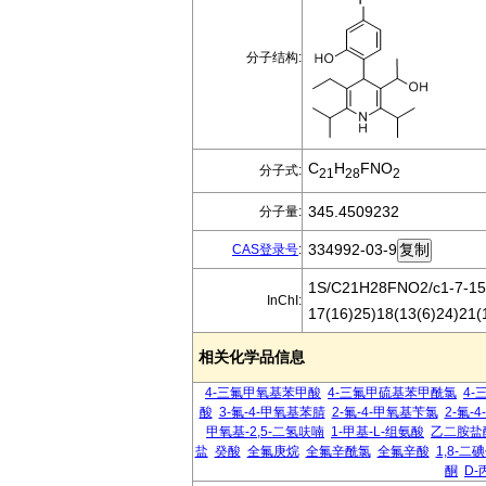
分子结构:
C
H
FNO
分子式:
21
28
2
345.4509232
分子量:
334992-03-9
CAS登录号
:
1S/C21H28FNO2/c1-7-15-
InChI:
17(16)25)18(13(6)24)21(
相关化学品信息
4-三氟甲氧基苯甲酸
4-三氟甲硫基苯甲酰氯
4
酸
3-氟-4-甲氧基苯腈
2-氟-4-甲氧基苄氯
2-氟-
甲氧基-2,5-二氢呋喃
1-甲基-L-组氨酸
乙二胺盐
盐
癸酸
全氟庚烷
全氟辛酰氯
全氟辛酸
1,8-
酮
D-