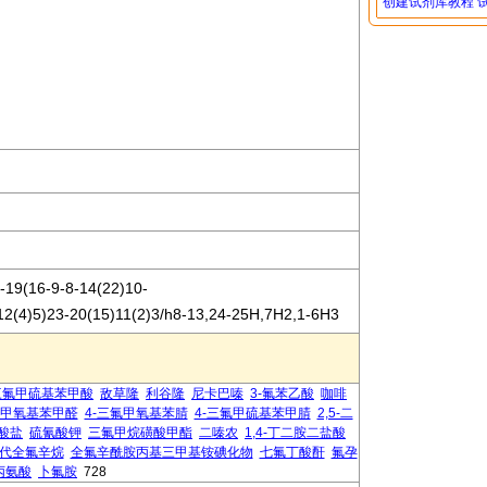
创建试剂库教程
19(16-9-8-14(22)10-
12(4)5)23-20(15)11(2)3/h8-13,24-25H,7H2,1-6H3
-三氟甲硫基苯甲酸
敌草隆
利谷隆
尼卡巴嗪
3-氟苯乙酸
咖啡
4-甲氧基苯甲醛
4-三氟甲氧基苯腈
4-三氟甲硫基苯甲腈
2,5-二
酸盐
硫氰酸钾
三氟甲烷磺酸甲酯
二嗪农
1,4-丁二胺二盐酸
二碘代全氟辛烷
全氟辛酰胺丙基三甲基铵碘化物
七氟丁酸酐
氟孕
丙氨酸
卜氟胺
728