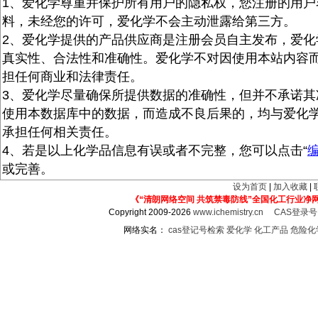
1、爱化学尊重并保护所有用户的隐私权，您注册的用户
料，未经您的许可，爱化学不会主动泄露给第三方。
2、爱化学提供的产品供应商是注册会员自主发布，爱化
真实性、合法性和准确性。爱化学不对因使用本站内容
担任何商业和法律责任。
3、爱化学尽量确保所提供数据的准确性，但并不承诺其
使用本数据库中的数据，而造成不良后果的，均与爱化
承担任何相关责任。
4、若是以上化学品信息有误或者不完整，您可以点击“
或完善。
设为首页
|
加入收藏
|
《“清朗网络空间 共筑禁毒防线”全国化工行业净
Copyright 2009-2026
www.ichemistry.cn
CAS登录
网络实名：
cas登记号检索
爱化学
化工产品
危险化