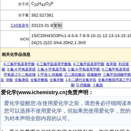
C
H
O
P
分子式:
20
43
3
362.527381
分子量:
33123-31-8
CAS登录号
:
1S/C20H43O3P/c1-4-5-6-7-8-9-10-11-12-13-14-15-16
InChI:
24(21-2)22-3/h4-20H2,1-3H3
相关化学品信息
4-三氟甲氧基苯甲酸
4-三氟甲硫基苯甲酰氯
4-三氟甲硫基苯甲酸
敌草隆
利谷隆
酸
3-氟-4-甲氧基苯腈
2-氟-4-甲氧基苄氯
2-氟-4-甲氧基苯甲醛
4-三氟甲氧基苯腈
甲氧基-2,5-二氢呋喃
1-甲基-L-组氨酸
乙二胺盐酸盐
硫氰酸钾
三氟甲烷磺酸甲酯
盐
癸酸
全氟庚烷
全氟辛酰氯
全氟辛酸
1,8-二碘代全氟辛烷
全氟辛酰胺丙基三甲
酮
D-丙氨酸
卜氟胺
爱化学(www.ichemistry.cn)免责声明：
爱化学提醒您:在使用爱化学之前，请您务必仔细阅读
您可以选择不使用爱化学，但如果您使用爱化学，您的
为对本声明全部内容的认可。