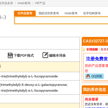
化学品名录
msds查询
VIP产品
化学品查询
我的试剂库查询
msds查询
化学结构查询
0-3
CAS#32727-
友情提醒：
联系
下载PDF格式
编辑本词条
注册免费发
您的产品需要
息
息
-tris(trimethylsilyl)-α-L-fucopyranoside
trimethylsilyl)-6-deoxy-α-L-galactopyranose;
我的库存信息
-tris(trimethylsilyl)-α-L-fucopyranoside
尚未登录
您还没有登录，