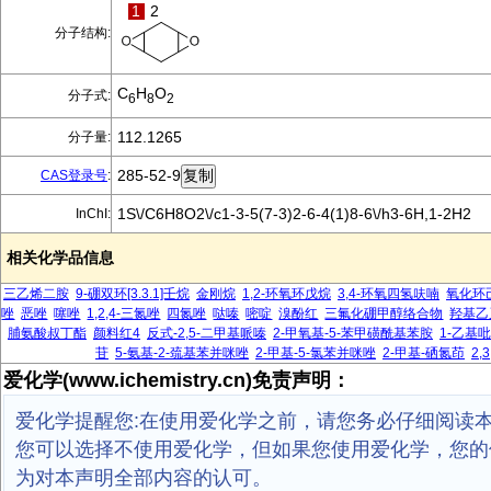
1
2
分子结构:
C
H
O
分子式:
6
8
2
112.1265
分子量:
285-52-9
CAS登录号
:
1S\/C6H8O2\/c1-3-5(7-3)2-6-4(1)8-6\/h3-6H,1-2H2
InChI:
相关化学品信息
三乙烯二胺
9-硼双环[3.3.1]壬烷
金刚烷
1,2-环氧环戊烷
3,4-环氧四氢呋喃
氧化环
唑
恶唑
噻唑
1,2,4-三氮唑
四氮唑
哒嗪
嘧啶
溴酚红
三氟化硼甲醇络合物
羟基乙
脯氨酸叔丁酯
颜料红4
反式-2,5-二甲基哌嗪
2-甲氧基-5-苯甲磺酰基苯胺
1-乙基
苷
5-氨基-2-巯基苯并咪唑
2-甲基-5-氯苯并咪唑
2-甲基-硒氮茚
2,
爱化学(www.ichemistry.cn)免责声明：
爱化学提醒您:在使用爱化学之前，请您务必仔细阅读
您可以选择不使用爱化学，但如果您使用爱化学，您的
为对本声明全部内容的认可。