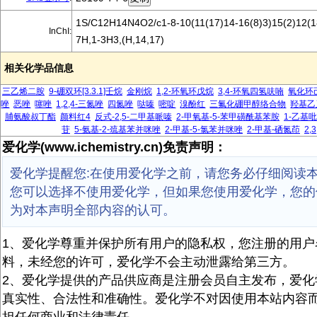
1S/C12H14N4O2/c1-8-10(11(17)14-16(8)3)15(2)12(18
InChI:
7H,1-3H3,(H,14,17)
相关化学品信息
三乙烯二胺
9-硼双环[3.3.1]壬烷
金刚烷
1,2-环氧环戊烷
3,4-环氧四氢呋喃
氧化环
唑
恶唑
噻唑
1,2,4-三氮唑
四氮唑
哒嗪
嘧啶
溴酚红
三氟化硼甲醇络合物
羟基乙
脯氨酸叔丁酯
颜料红4
反式-2,5-二甲基哌嗪
2-甲氧基-5-苯甲磺酰基苯胺
1-乙基
苷
5-氨基-2-巯基苯并咪唑
2-甲基-5-氯苯并咪唑
2-甲基-硒氮茚
2,
爱化学(www.ichemistry.cn)免责声明：
爱化学提醒您:在使用爱化学之前，请您务必仔细阅读
您可以选择不使用爱化学，但如果您使用爱化学，您的
为对本声明全部内容的认可。
1、爱化学尊重并保护所有用户的隐私权，您注册的用户
料，未经您的许可，爱化学不会主动泄露给第三方。
2、爱化学提供的产品供应商是注册会员自主发布，爱化
真实性、合法性和准确性。爱化学不对因使用本站内容