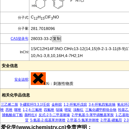
C
H
ClF
NO
分子式:
12
15
3
281.7018096
分子量:
28033-33-2
CAS登录号
:
1S/C12H14F3NO.ClH/c13-12(14,15)9-2-1-3-11(8-9)17
InChI:
10;/h1-3,8,10,16H,4-7H2;1H
安全信息
安全说明
:
Xi：刺激性物质
相关化学品信息
三乙烯二胺
9-硼双环[3.3.1]壬烷
金刚烷
1,2-环氧环戊烷
3,4-环氧四氢呋喃
氧化环
唑
恶唑
噻唑
1,2,4-三氮唑
四氮唑
哒嗪
嘧啶
溴酚红
三氟化硼甲醇络合物
羟基乙
脯氨酸叔丁酯
颜料红4
反式-2,5-二甲基哌嗪
2-甲氧基-5-苯甲磺酰基苯胺
1-乙基
苷
5-氨基-2-巯基苯并咪唑
2-甲基-5-氯苯并咪唑
2-甲基-硒氮茚
2,
爱化学(www.ichemistry.cn)免责声明：