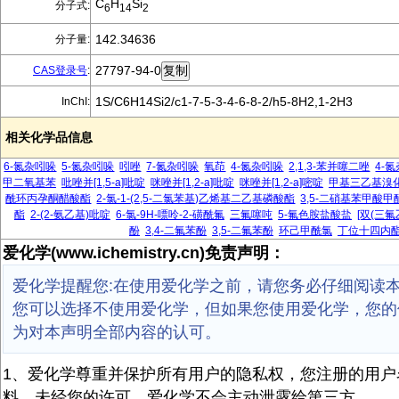
C
H
Si
分子式:
6
14
2
142.34636
分子量:
27797-94-0
CAS登录号
:
1S/C6H14Si2/c1-7-5-3-4-6-8-2/h5-8H2,1-2H3
InChI:
相关化学品信息
6-氮杂吲哚
5-氮杂吲哚
吲唑
7-氮杂吲哚
氧茚
4-氮杂吲哚
2,1,3-苯并噻二唑
4-
甲二氧基苯
吡唑并[1,5-a]吡啶
咪唑并[1,2-a]吡啶
咪唑并[1,2-a]嘧啶
甲基三乙基溴
酰环丙孕酮醋酸酯
2-氯-1-(2,5-二氯苯基)乙烯基二乙基磷酸酯
3,5-二硝基苯甲酸甲
酯
2-(2-氨乙基)吡啶
6-氯-9H-嘌呤-2-磺酰氟
三氟噻吨
5-氟色胺盐酸盐
[双(三氟
酚
3,4-二氟苯酚
3,5-二氟苯酚
环己甲酰氯
丁位十四内
爱化学(www.ichemistry.cn)免责声明：
爱化学提醒您:在使用爱化学之前，请您务必仔细阅读
您可以选择不使用爱化学，但如果您使用爱化学，您的
为对本声明全部内容的认可。
1、爱化学尊重并保护所有用户的隐私权，您注册的用户
料，未经您的许可，爱化学不会主动泄露给第三方。